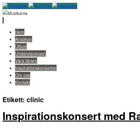
Skip
Hem
to
Ansökan
content
Utbud
Undervisningen
Våra lärare
Inspirationskonserter
Om oss
Kontakt
Etikett:
clinic
Inspirationskonsert med Ra