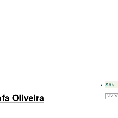
Sök
fa Oliveira
Search
for: