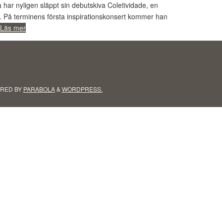
 har nyligen släppt sin debutskiva Coletividade, en
. På terminens första inspirationskonsert kommer han
Läs mer
RED BY
PARABOLA
&
WORDPRESS.