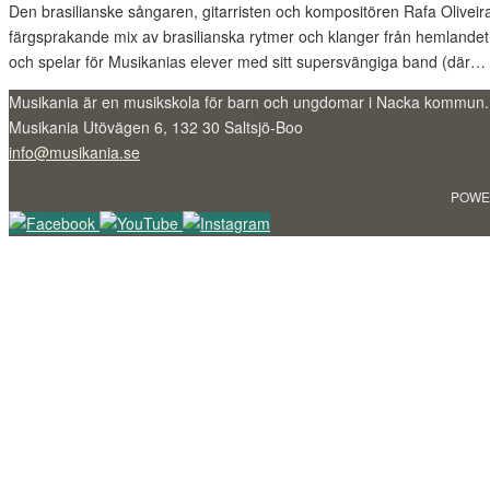
Den brasilianske sångaren, gitarristen och kompositören Rafa Oliveira
färgsprakande mix av brasilianska rytmer och klanger från hemlandet
och spelar för Musikanias elever med sitt supersvängiga band (där…
Musikania är en musikskola för barn och ungdomar i Nacka kommun.
Musikania Utövägen 6, 132 30 Saltsjö-Boo
info@musikania.se
POWE