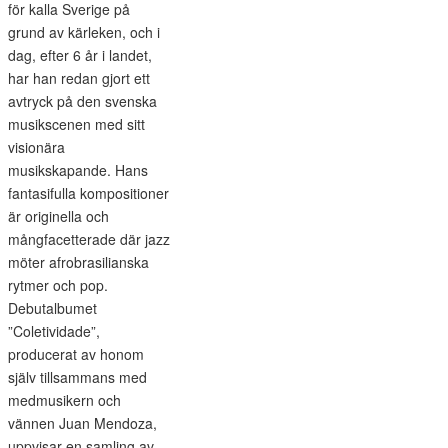
för kalla Sverige på
grund av kärleken, och i
dag, efter 6 år i landet,
har han redan gjort ett
avtryck på den svenska
musikscenen med sitt
visionära
musikskapande. Hans
fantasifulla kompositioner
är originella och
mångfacetterade där jazz
möter afrobrasilianska
rytmer och pop.
Debutalbumet
”Coletividade”,
producerat av honom
själv tillsammans med
medmusikern och
vännen Juan Mendoza,
uppvisar en samling av