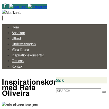
Skip
Hem
to
Ansökan
content
Utbud
Undervisningen
Våra lärare
Inspirationskonserter
Om oss
Kontakt
Inspirationskonsert
Sök
med Rafa
Oliveira
Search
Sea
for: