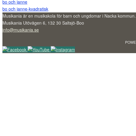
bo och janne
bo och janne-kvadratisk
Musikania är en musikskola för barn och ungdomar i Nacka kommun.
Musikania Utövägen 6, 132 30 Saltsjö-Boo
info@musikania.se
POWE