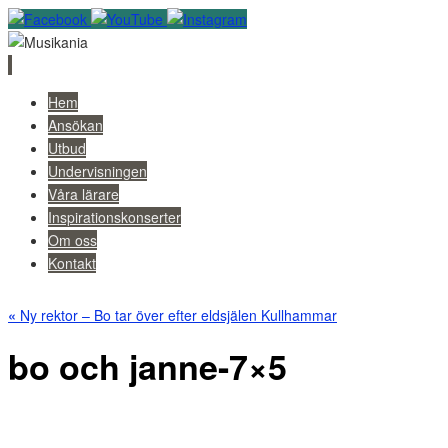
Skip
Hem
to
Ansökan
content
Utbud
Undervisningen
Våra lärare
Inspirationskonserter
Om oss
Kontakt
«
Ny rektor – Bo tar över efter eldsjälen Kullhammar
bo och janne-7×5