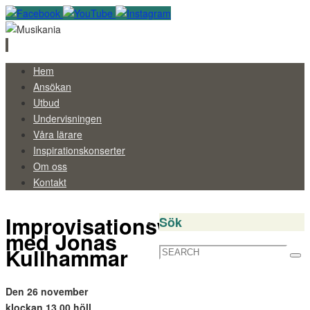
Skip
Hem
to
Ansökan
content
Utbud
Undervisningen
Våra lärare
Inspirationskonserter
Om oss
Kontakt
Improvisationsworkshop
Sök
med Jonas
Kullhammar
Search
Sea
for:
Den 26 november
klockan 13.00 höll