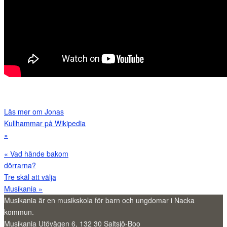
Läs mer om Jonas
Kullhammar på Wikipedia
»
«
Vad hände bakom
dörrarna?
Tre skäl att välja
Musikania
»
Musikania är en musikskola för barn och ungdomar i Nacka
kommun.
Musikania Utövägen 6, 132 30 Saltsjö-Boo