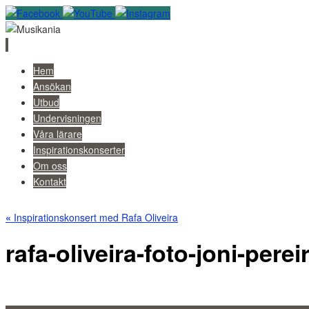
Skip
Hem
to
Ansökan
content
Utbud
Undervisningen
Våra lärare
Inspirationskonserter
Om oss
Kontakt
«
Inspirationskonsert med Rafa Oliveira
rafa-oliveira-foto-joni-perei