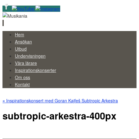
Skip
Hem
to
Ansökan
content
Utbud
Undervisningen
Våra lärare
Inspirationskonserter
Om oss
Kontakt
«
Inspirationskonsert med Goran Kajfeš Subtropic Arkestra
subtropic-arkestra-400px