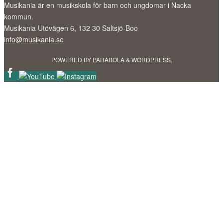
Musikania är en musikskola för barn och ungdomar i Nacka
kommun.
Musikania Utövägen 6, 132 30 Saltsjö-Boo
info@musikania.se
POWERED BY
PARABOLA
&
WORDPRESS.