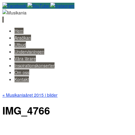
Skip
Hem
to
Ansökan
content
Utbud
Undervisningen
Våra lärare
Inspirationskonserter
Om oss
Kontakt
«
Musikaniaåret 2015 i bilder
IMG_4766