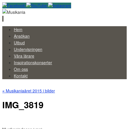
Skip
Hem
to
Ansökan
content
Utbud
Undervisningen
Våra lärare
Inspirationskonserter
Om oss
Kontakt
«
Musikaniaåret 2015 i bilder
IMG_3819