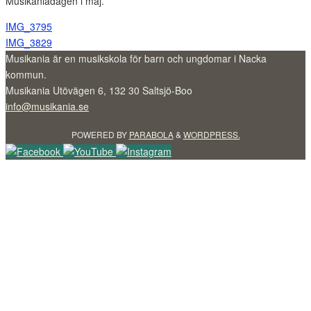
Musikaniadagen i maj.
IMG_3795
IMG_3829
Musikania är en musikskola för barn och ungdomar i Nacka
kommun.
Musikania Utövägen 6, 132 30 Saltsjö-Boo
info@musikania.se
POWERED BY
PARABOLA
&
WORDPRESS.