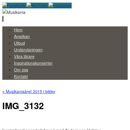
Skip
Hem
to
Ansökan
content
Utbud
Undervisningen
Våra lärare
Inspirationskonserter
Om oss
Kontakt
«
Musikaniaåret 2015 i bilder
IMG_3132