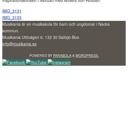
Inspirationskonsert i februari med Anders von Hofsten.
IMG_3131
IMG_3133
Musikania är en musikskola för barn och ungdomar i Nacka
kommun.
Musikania Utövägen 6, 132 30 Saltsjö-Boo
info@musikania.se
POWERED BY
PARABOLA
&
WORDPRESS.