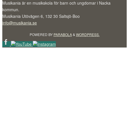
Musikania är en musikskola för barn och ungdomar i Nacka
kommun.
Musikania Utövägen 6, 132 30 Saltsjö-Boo
info@musikania.se
POWERED BY
PARABOLA
&
WORDPRESS.