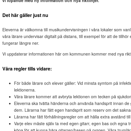
vi löpande med ny information och nya riktlinjer.
Det här gäller just nu
Eleverna är
välkomna till musikundervisningen i våra lokaler som vanl
våra lärare undervisar digitalt på distans, till exempel för att de tillhö
fungerar längre ner.
Vi uppdaterar informationen här om kommunen kommer med nya riktli
Våra regler tills vidare:
För både lärare och elever gäller: Vid minsta symtom på infek
lektionerna.
Våra lärare kommer att avbryta lektionen om tecken på sjukdom 
Eleverna ska tvätta händerna och använda handsprit innan de 
dem. Lärarna har fått egen handsprit som reserv om det saknas
Lärarna har fått förhållningsregler om att hålla extra avstånd til
Varje elev måste själv ta med egen gitarr, egen bas och egna t
köpa för att kunna bära gitarren/basen på ryggen. Våra trumlär