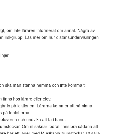
igt, om inte läraren informerat om annat. Några av
r en riskgrupp.
Läs mer om hur distansundervisningen
njer.
tion ska man stanna hemma och inte komma till
finns hos lärare eller elev.
går in på lektionen. Lärarna kommer att påminna
 på toaletterna.
l eleverna och undvika att ta i hand.
rumstockar. Om ni saknar fodral finns bra sådana att
are har ett lager med Musikania-trumstockar att sälja