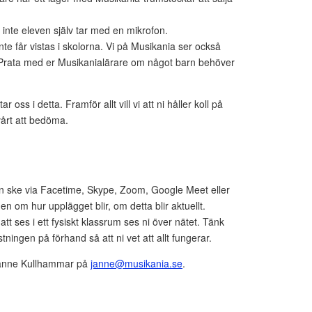
inte eleven själv tar med en mikrofon.
nte får vistas i skolorna. Vi på Musikania ser också
. Prata med er Musikanialärare om något barn behöver
 oss i detta. Framför allt vill vi att ni håller koll på
vårt att bedöma.
kan ske via Facetime, Skype, Zoom, Google Meet eller
om hur upplägget blir, om detta blir aktuellt.
tt ses i ett fysiskt klassrum ses ni över nätet. Tänk
stningen på förhand så att ni vet att allt fungerar.
 Janne Kullhammar på
janne@musikania.se
.