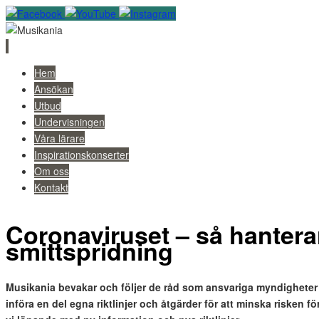
Skip
Hem
to
Ansökan
content
Utbud
Undervisningen
Våra lärare
Inspirationskonserter
Om oss
Kontakt
Coronaviruset – så hanterar
smittspridning
M
usikania bevakar och följer de råd som ansvariga myndigheter
införa en del egna riktlinjer och åtgärder för att minska risken f