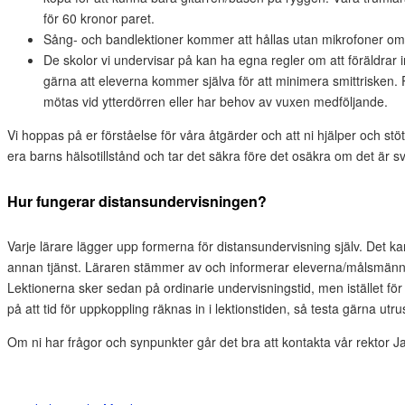
för 60 kronor paret.
Sång- och bandlektioner kommer att hållas utan mikrofoner om 
De skolor vi undervisar på kan ha egna regler om att föräldrar i
gärna att eleverna kommer själva för att minimera smittrisken
mötas vid ytterdörren eller har behov av vuxen medföljande.
Vi hoppas på er förståelse för våra åtgärder och att ni hjälper och stöttar
era barns hälsotillstånd och tar det säkra före det osäkra om det är s
Hur fungerar distansundervisningen?
Varje lärare lägger upp formerna för distansundervisning själv. Det 
annan tjänst. Läraren stämmer av och informerar eleverna/målsmännen 
Lektionerna sker sedan på ordinarie undervisningstid, men istället för a
på att tid för uppkoppling räknas in i lektionstiden, så testa gärna utru
Om ni har frågor och synpunkter går det bra att kontakta vår rektor