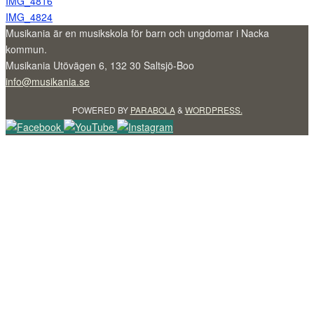
IMG_4816
IMG_4824
Musikania är en musikskola för barn och ungdomar i Nacka
kommun.
Musikania Utövägen 6, 132 30 Saltsjö-Boo
info@musikania.se
POWERED BY
PARABOLA
&
WORDPRESS.