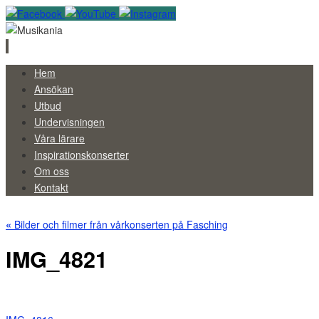
Skip
Hem
to
Ansökan
content
Utbud
Undervisningen
Våra lärare
Inspirationskonserter
Om oss
Kontakt
«
Bilder och filmer från vårkonserten på Fasching
IMG_4821