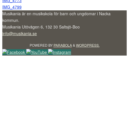
IMG_4773
IMG_4799
Musikania är en musikskola för barn och ungdomar i Nacka
kommun.
Musikania Utövägen 6, 132 30 Saltsjö-Boo
info@musikania.se
POWERED BY
PARABOLA
&
WORDPRESS.