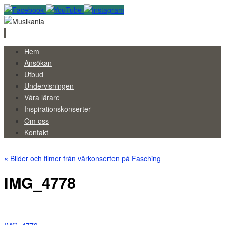
Skip
Hem
to
Ansökan
content
Utbud
Undervisningen
Våra lärare
Inspirationskonserter
Om oss
Kontakt
«
Bilder och filmer från vårkonserten på Fasching
IMG_4778