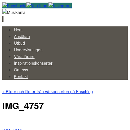
Skip
Hem
to
Ansökan
content
Utbud
Undervisningen
Våra lärare
Inspirationskonserter
Om oss
Kontakt
«
Bilder och filmer från vårkonserten på Fasching
IMG_4757