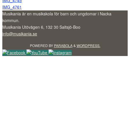
IMG_4745
IMG_4761
Musikania är en musikskola för barn och ungdomar i Nacka
kommun.
Musikania Utövägen 6, 132 30 Saltsjö-Boo
info@musikania.se
POWERED BY
PARABOLA
&
WORDPRESS.