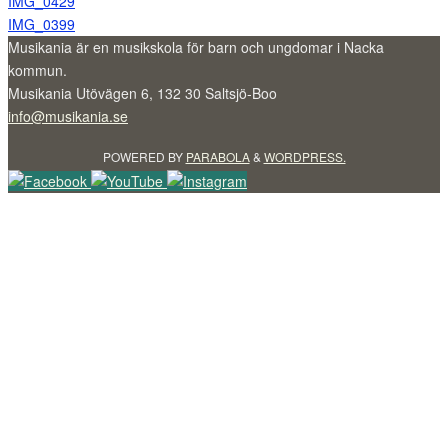
IMG_0429
IMG_0399
Musikania är en musikskola för barn och ungdomar i Nacka
kommun.
Musikania Utövägen 6, 132 30 Saltsjö-Boo
info@musikania.se
POWERED BY
PARABOLA
&
WORDPRESS.