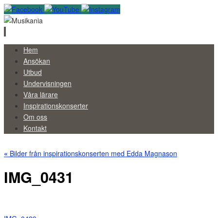
Skip
Hem
to
Ansökan
content
Utbud
Undervisningen
Våra lärare
Inspirationskonserter
Om oss
Kontakt
«
Bilder från inspirationskonserten med Edda Magnason
IMG_0431