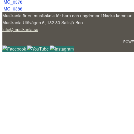
IMG_0378
IMG_0388
Musikania är en musikskola för barn och ungdomar i Nacka kommun.
Musikania Utövägen 6, 132 30 Saltsjö-Boo
info@musikania.se
POWE