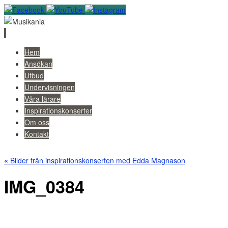
Skip
Hem
to
Ansökan
content
Utbud
Undervisningen
Våra lärare
Inspirationskonserter
Om oss
Kontakt
«
Bilder från inspirationskonserten med Edda Magnason
IMG_0384