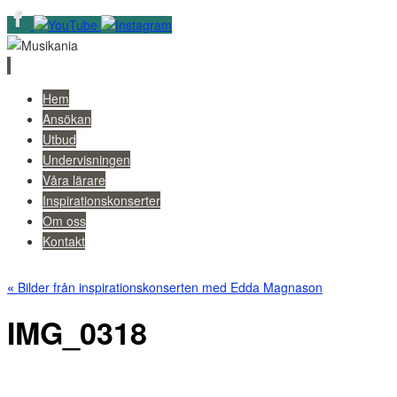
Skip
Hem
to
Ansökan
content
Utbud
Undervisningen
Våra lärare
Inspirationskonserter
Om oss
Kontakt
«
Bilder från inspirationskonserten med Edda Magnason
IMG_0318