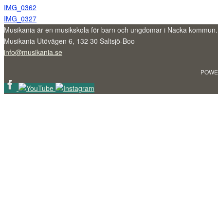
IMG_0362
IMG_0327
Musikania är en musikskola för barn och ungdomar i Nacka kommun.
Musikania Utövägen 6, 132 30 Saltsjö-Boo
info@musikania.se
POWE