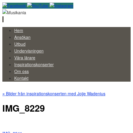
Skip
Hem
to
Ansökan
content
Utbud
Undervisningen
Våra lärare
Inspirationskonserter
Om oss
Kontakt
«
Bilder från inspirationskonserten med Jojje Wadenius
IMG_8229