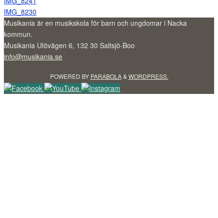
IMG_8241
IMG_8230
Musikania är en musikskola för barn och ungdomar i Nacka
kommun.
Musikania Utövägen 6, 132 30 Saltsjö-Boo
info@musikania.se
POWERED BY
PARABOLA
&
WORDPRESS.