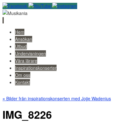
Skip
Hem
to
Ansökan
content
Utbud
Undervisningen
Våra lärare
Inspirationskonserter
Om oss
Kontakt
«
Bilder från inspirationskonserten med Jojje Wadenius
IMG_8226