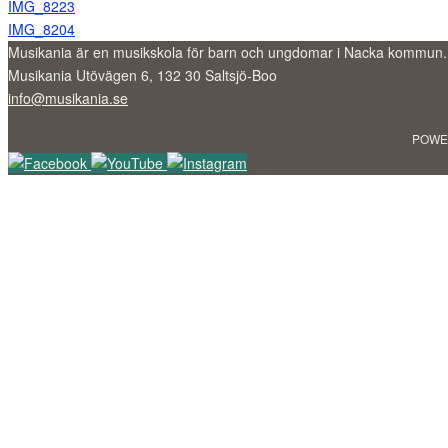
IMG_8223
IMG_8204
Musikania är en musikskola för barn och ungdomar i Nacka kommun.
Musikania Utövägen 6, 132 30 Saltsjö-Boo
info@musikania.se
POWE