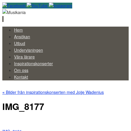
Skip
Hem
to
Ansökan
content
Utbud
Undervisningen
Våra lärare
Inspirationskonserter
Om oss
Kontakt
«
Bilder från inspirationskonserten med Jojje Wadenius
IMG_8177