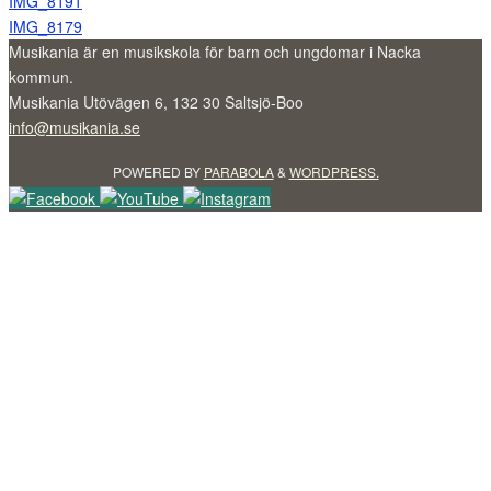
IMG_8191
IMG_8179
Musikania är en musikskola för barn och ungdomar i Nacka
kommun.
Musikania Utövägen 6, 132 30 Saltsjö-Boo
info@musikania.se
POWERED BY
PARABOLA
&
WORDPRESS.