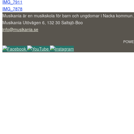
IMG_7911
IMG_7878
Musikania är en musikskola för barn och ungdomar i Nacka kommun.
Musikania Utövägen 6, 132 30 Saltsjö-Boo
info@musikania.se
POWE