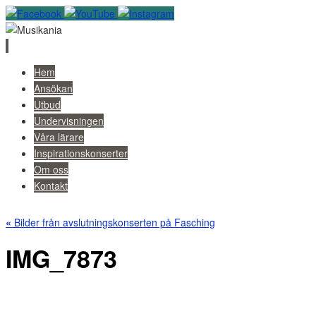
Skip
Hem
to
Ansökan
content
Utbud
Undervisningen
Våra lärare
Inspirationskonserter
Om oss
Kontakt
«
Bilder från avslutningskonserten på Fasching
IMG_7873