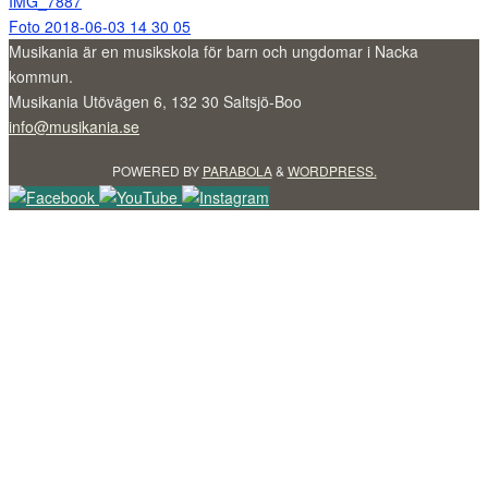
IMG_7887
Foto 2018-06-03 14 30 05
Musikania är en musikskola för barn och ungdomar i Nacka
kommun.
Musikania Utövägen 6, 132 30 Saltsjö-Boo
info@musikania.se
POWERED BY
PARABOLA
&
WORDPRESS.