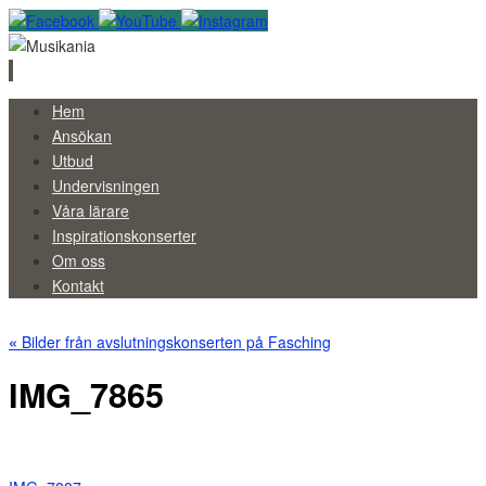
Skip
Hem
to
Ansökan
content
Utbud
Undervisningen
Våra lärare
Inspirationskonserter
Om oss
Kontakt
«
Bilder från avslutningskonserten på Fasching
IMG_7865