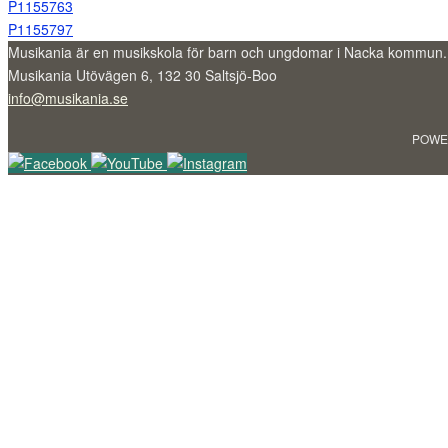
P1155763
P1155797
Musikania är en musikskola för barn och ungdomar i Nacka kommun.
Musikania Utövägen 6, 132 30 Saltsjö-Boo
info@musikania.se
POWE