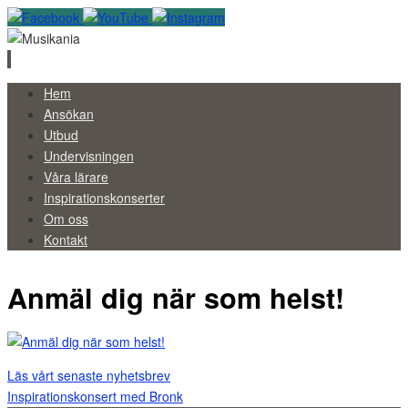
Skip
Hem
to
Ansökan
content
Utbud
Undervisningen
Våra lärare
Inspirationskonserter
Om oss
Kontakt
Anmäl dig när som helst!
Läs vårt senaste nyhetsbrev
Inspirationskonsert med Bronk