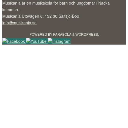
Musikania är en musikskola för barn och ungdomar i Nacka
kommun.
Musikania Utövägen 6, 132 30 Saltsjö-Boo
info@musikania.se
POWERED BY
PARABOLA
&
WORDPRESS.