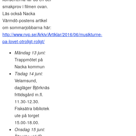
smakprov i filmen ovan.
Läs också Nacka
Värmdö-postens artikel
om sommarjobbarna här:
http://www.nvp.se/Arkiv/Artiklar/2016/06/musikturne-
pa-lovet-otroligt-roligt/
Måndag 13 juni:
Trappmötet på
Nacka kommun
Tisdag 14 juni:
Velamsund,
dagläger Björknäs
fritidsgård m.fl.
11.30-12.30.
Fisksätra bibliotek
ute på torget
15.00-18.00.
Onsdag 15 juni: