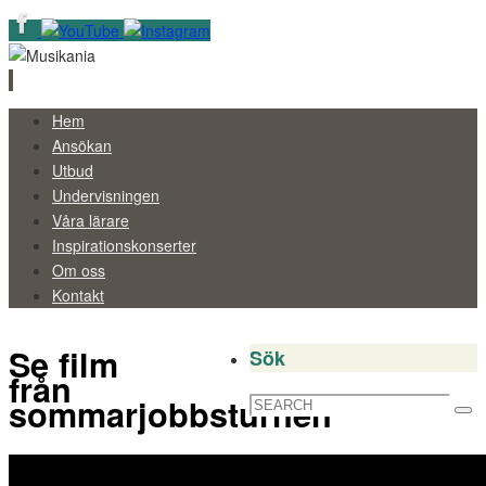
Skip
Hem
to
Ansökan
content
Utbud
Undervisningen
Våra lärare
Inspirationskonserter
Om oss
Kontakt
Se film
Sök
från
sommarjobbsturnén
Search
Sea
for: