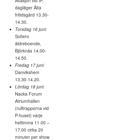
Ältasjön vid IP,
dagläger Älta
fritidsgård 13.30-
14.30.
Torsdag 16 juni:
Sofiero
äldreboende,
Björknäs 14.00-
14.50.
Fredag 17 juni:
Danvikshem
13.30-14.20.
Lördag 18 juni:
Nacka Forum
Atriumhallen
(rulltrapporna vid
P-huset) varje
heltimma 11.00 –
17.00 cirka 20
minuter per show.