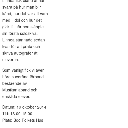
Linnea fick bland annat
svara på hur man blir
känd, hur det var att vara
med i Idol och hur det
gick till när hon släppte
sin första soloskiva.
Linnea stannade sedan
kvar för att prata och
skriva autografer åt
eleverna.
Som vanligt fick vi även
höra suveräna förband
bestående av
Musikaniaband och
enskilda elever.
Datum: 19 oktober 2014
Tid: 13.00-15.00
Plats: Boo Folkets Hus