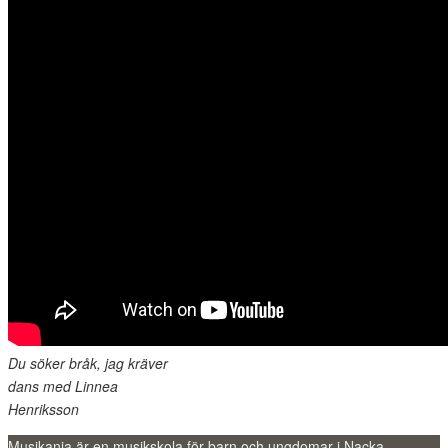
Du söker bråk, jag kräver
dans med Linnea
Henriksson
Musikania är en musikskola för barn och ungdomar i Nacka