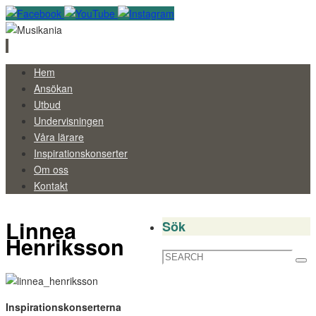
Skip
Hem
to
Ansökan
content
Utbud
Undervisningen
Våra lärare
Inspirationskonserter
Om oss
Kontakt
Linnea
Sök
Henriksson
Search
Sea
for:
Inspirationskonserterna