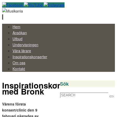
Skip
Hem
to
Ansökan
content
Utbud
Undervisningen
Våra lärare
Inspirationskonserter
Om oss
Kontakt
Inspirationskonsert
Sök
med Bronk
Search
Sea
for:
Vårens första
konsert/clinic den 9
februari gästades av