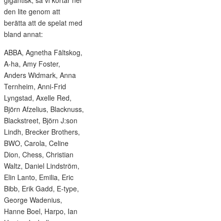
gigantisk, så vi kortar ner
den lite genom att
berätta att de spelat med
bland annat:
ABBA, Agnetha Fältskog,
A-ha, Amy Foster,
Anders Widmark, Anna
Ternheim, Anni-Frid
Lyngstad, Axelle Red,
Björn Afzelius, Blacknuss,
Blackstreet, Björn J:son
Lindh, Brecker Brothers,
BWO, Carola, Celine
Dion, Chess, Christian
Waltz, Daniel Lindström,
Elin Lanto, Emilia, Eric
Bibb, Erik Gadd, E-type,
George Wadenius,
Hanne Boel, Harpo, Ian